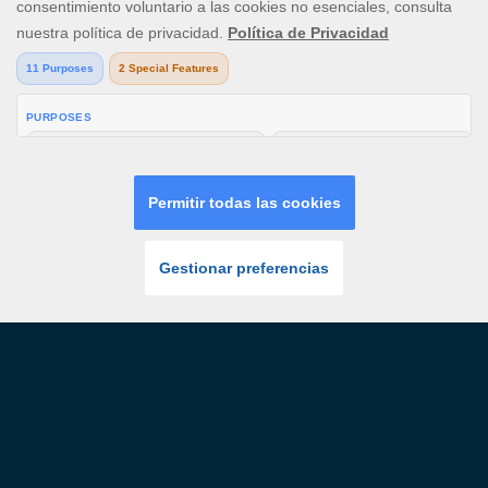
Máquinas Tragaperras Online. ¡El futuro del juego online está aquí!
Promos
Iniciar Sesión
Unirse
Menu