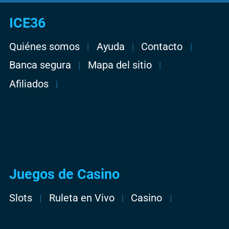
ICE36
Quiénes somos
Ayuda
Contacto
Banca segura
Mapa del sitio
Afiliados
Juegos de Casino
Slots
Ruleta en Vivo
Casino