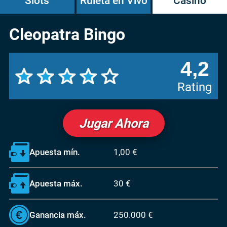
Slots
Ruleta en Vivo
Casino
Cleopatra Bingo
4,2
Rating
Jugar Ahora
Apuesta mín.
1,00 €
Apuesta máx.
30 €
Ganancia máx.
250.000 €