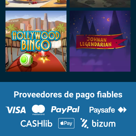
Proveedores de pago fiables