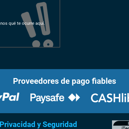
inos qué te ocurre aquí.
Proveedores de pago fiables
Privacidad y Seguridad