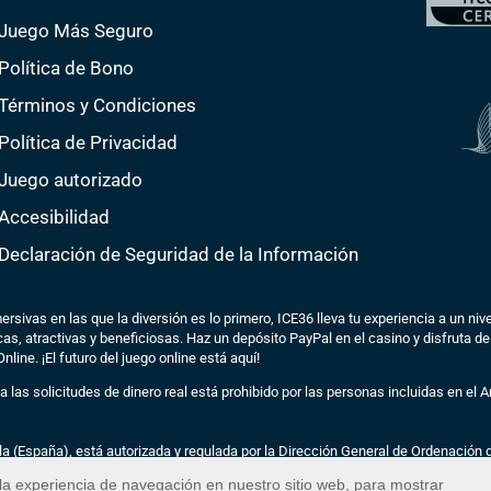
Juego Más Seguro
Política de Bono
Términos y Condiciones
Política de Privacidad
Juego autorizado
Accesibilidad
Declaración de Seguridad de la Información
ivas en las que la diversión es lo primero, ICE36 lleva tu experiencia a un niv
, atractivas y beneficiosas. Haz un depósito PayPal en el casino y disfruta de 
ne. ¡El futuro del juego online está aquí!