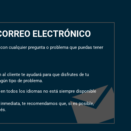
CORREO ELECTRÓNICO
 con cualquier pregunta o problema que puedas tener
al cliente te ayudará para que disfrutes de tu
ngún tipo de problema.
 en todos los idiomas no está siempre disponible
 inmediata, te recomendamos que, si es posible,
lés.