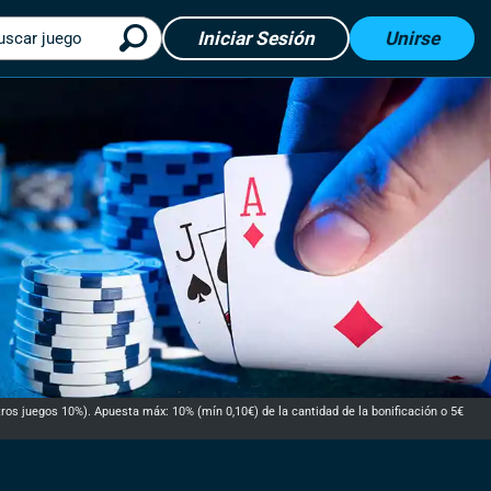
Iniciar Sesión
Unirse
uscar juego
ros juegos 10%). Apuesta máx: 10% (mín 0,10€) de la cantidad de la bonificación o 5€