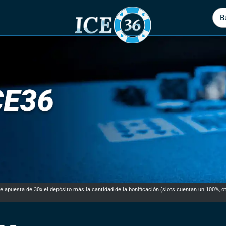
B
apuesta de 30x el depósito más la cantidad de la bonificación (slots cuentan un 100%, ot