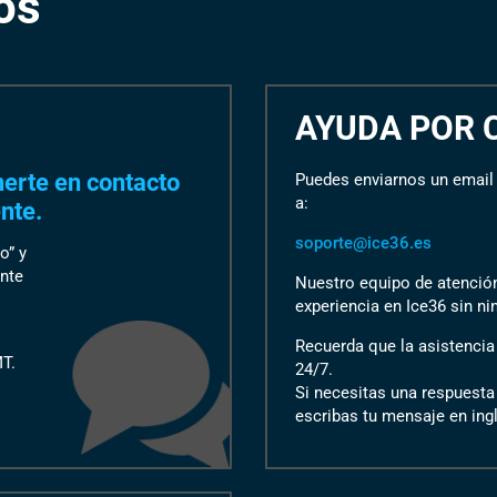
os
AYUDA POR 
erte en contacto
Puedes enviarnos un email
a:
nte.
soporte@ice36.es
o” y
ente
Nuestro equipo de atención 
experiencia en Ice36 sin ni
Recuerda que la asistencia
MT.
24/7.
Si necesitas una respuesta
escribas tu mensaje en ing