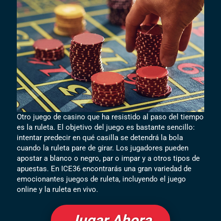
Otro juego de casino que ha resistido al paso del tiempo
es la ruleta. El objetivo del juego es bastante sencillo:
intentar predecir en qué casilla se detendrá la bola
cuando la ruleta pare de girar. Los jugadores pueden
apostar a blanco o negro, par o impar y a otros tipos de
apuestas. En ICE36 encontrarás una gran variedad de
emocionantes juegos de ruleta, incluyendo el juego
online y la ruleta en vivo.
Jugar Ahora