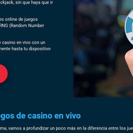
ckjack, sin que haya que ir
s online de juegos
 o RNG (Random Number
 casino en vivo con un
mente hasta tu dispositivo
gos de casino en vivo
, vamos a profundizar un poco más en la diferencia entre los jueg