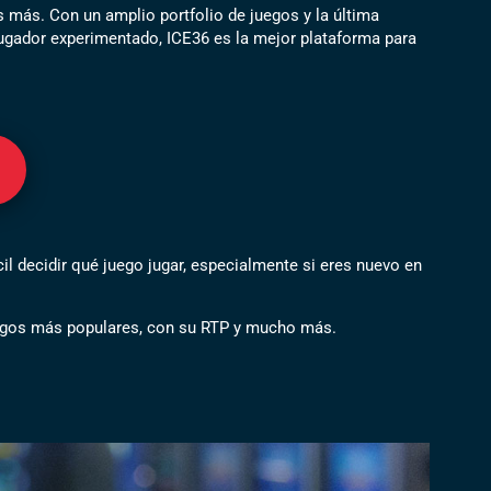
 más. Con un amplio portfolio de juegos y la última
jugador experimentado, ICE36 es la mejor plataforma para
il decidir qué juego jugar, especialmente si eres nuevo en
uegos más populares, con su RTP y mucho más.