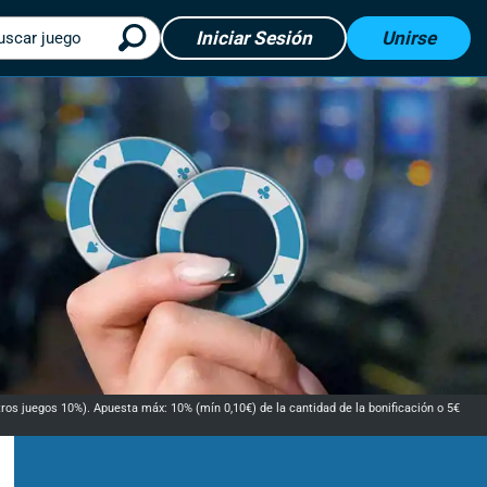
Iniciar Sesión
Unirse
uscar juego
ros juegos 10%). Apuesta máx: 10% (mín 0,10€) de la cantidad de la bonificación o 5€