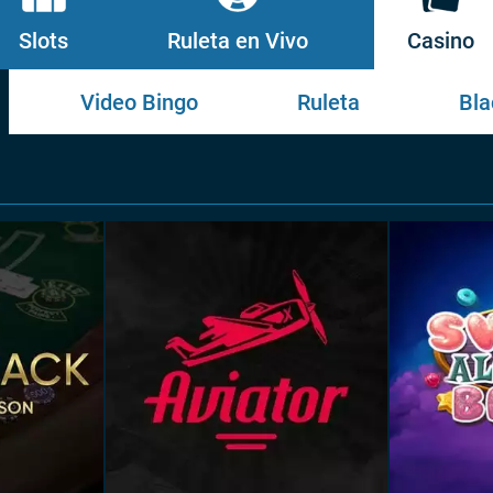
Slots
Ruleta en Vivo
Casino
Video Bingo
Ruleta
Bla