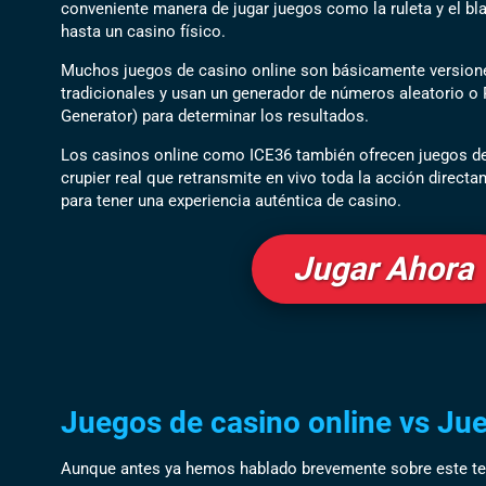
conveniente manera de jugar juegos como la ruleta y el bla
hasta un casino físico.
Muchos juegos de casino online son básicamente versione
tradicionales y usan un generador de números aleatorio
Generator) para determinar los resultados.
Los casinos online como ICE36 también ofrecen juegos de
crupier real que retransmite en vivo toda la acción directa
para tener una experiencia auténtica de casino.
Jugar Ahora
Juegos de casino online vs Jue
Aunque antes ya hemos hablado brevemente sobre este tema