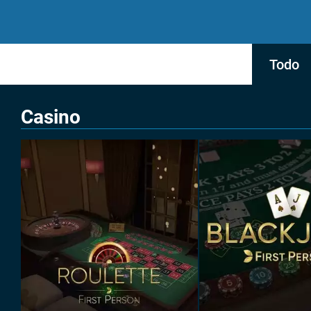
Todo
Casino