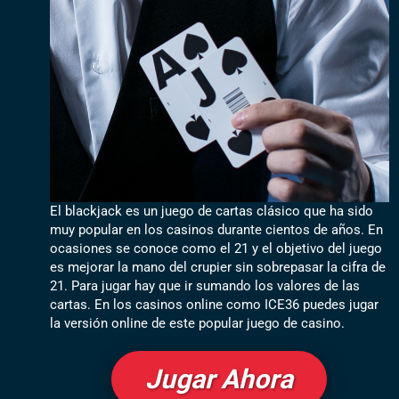
El blackjack es un juego de cartas clásico que ha sido
muy popular en los casinos durante cientos de años. En
ocasiones se conoce como el 21 y el objetivo del juego
es mejorar la mano del crupier sin sobrepasar la cifra de
21. Para jugar hay que ir sumando los valores de las
cartas. En los casinos online como ICE36 puedes jugar
la versión online de este popular juego de casino.
Jugar Ahora