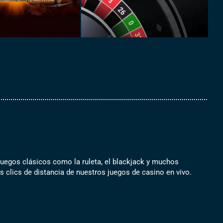
juegos clásicos como la ruleta, el blackjack y muchos
s clics de distancia de nuestros juegos de casino en vivo.