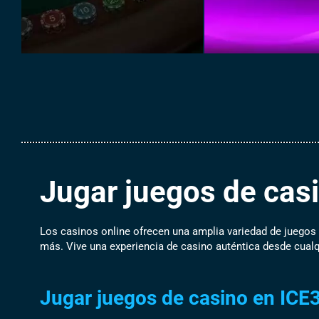
Jugar juegos de casi
Los casinos online ofrecen una amplia variedad de juegos
más. Vive una experiencia de casino auténtica desde cualqu
Jugar juegos de casino en ICE