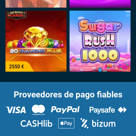
2550 €
Proveedores de pago fiables