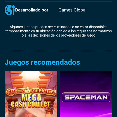
Desarrollado por
Games Global
Algunos juegos pueden ser eliminados o no estar disponibles
temporalmente en tu ubicación debido a los requisitos normativos
o a las decisiones de los proveedores de juego
Juegos recomendados