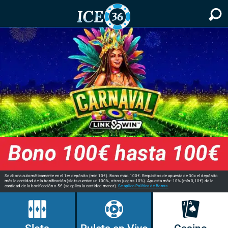
Se abona automáticamente en el 1er depósito (mín 10€). Bono máx. 100€. Requisitos de apuesta de 30x el depósito
más la cantidad de la bonificación (slots cuentan un 100%, otros juegos 10%). Apuesta máx: 10% (mín 0,10€) de la
cantidad de la bonificación o 5€ (se aplica la cantidad menor).
Se aplica Política de Bonos.