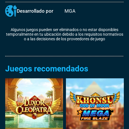
Desarrollado por
MGA
Algunos juegos pueden ser eliminados o no estar disponibles
temporalmente en tu ubicación debido a los requisitos normativos
o a las decisiones de los proveedores de juego
Juegos recomendados