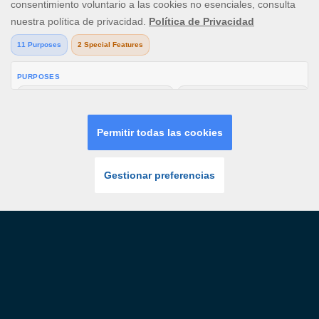
Máquinas Tragaperras Online. ¡El futuro del juego online está aquí!
Promos
Iniciar Sesión
Unirse
Menu