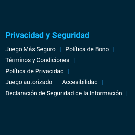
Privacidad y Seguridad
Juego Más Seguro
Política de Bono
Términos y Condiciones
Política de Privacidad
Juego autorizado
Accesibilidad
Declaración de Seguridad de la Información