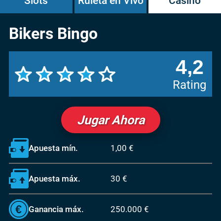
Slots
Ruleta en Vivo
Casino
Bikers Bingo
4,2
Rating
Jugar Ahora
Apuesta mín.
1,00 €
Apuesta máx.
30 €
Ganancia máx.
250.000 €