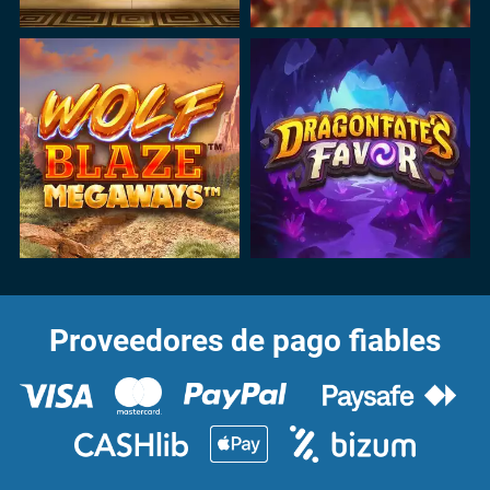
Proveedores de pago fiables