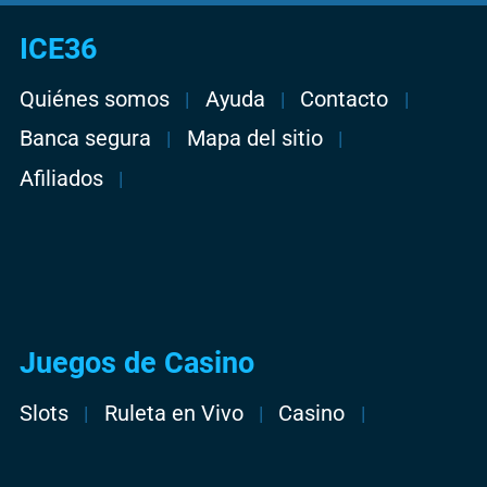
ICE36
Quiénes somos
Ayuda
Contacto
Banca segura
Mapa del sitio
Afiliados
Juegos de Casino
Slots
Ruleta en Vivo
Casino