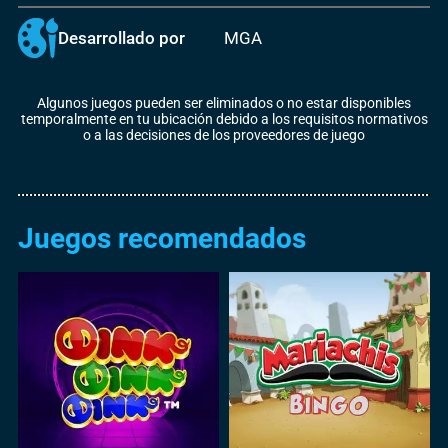
Desarrollado por
MGA
Algunos juegos pueden ser eliminados o no estar disponibles
temporalmente en tu ubicación debido a los requisitos normativos
o a las decisiones de los proveedores de juego
Juegos recomendados