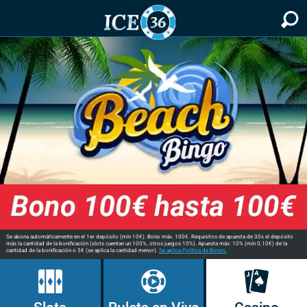
Se abona automáticamente en el 1er depósito (mín 10€). Bono máx. 100€. Requisitos de apuesta de 30x el depósito
más la cantidad de la bonificación (slots cuentan un 100%, otros juegos 10%). Apuesta máx: 10% (mín 0,10€) de la
cantidad de la bonificación o 5€ (se aplica la cantidad menor).
Se aplica Política de Bonos.