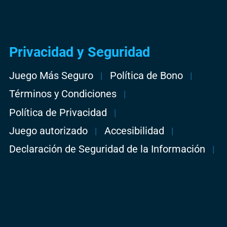
Privacidad y Seguridad
Juego Más Seguro
Política de Bono
Términos y Condiciones
Política de Privacidad
Juego autorizado
Accesibilidad
Declaración de Seguridad de la Información