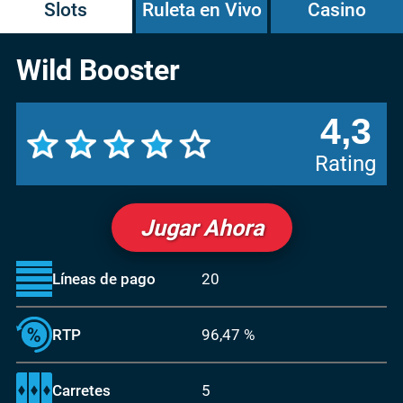
Slots
Ruleta en Vivo
Casino
Wild Booster
4,3
Rating
Jugar Ahora
Líneas de pago
20
RTP
96,47 %
Carretes
5