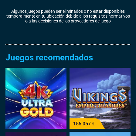
Algunos juegos pueden ser eliminados o no estar disponibles
temporalmente en tu ubicación debido a los requisitos normativos
o a las decisiones de los proveedores de juego
Juegos recomendados
155.057 €