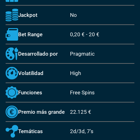
Jackpot
No
Bet Range
0,20 €
-
20 €
Desarrollado por
Pragmatic
Volatilidad
High
Funciones
Free Spins
Premio más grande
22.125 €
Temáticas
2d/3d, 7's