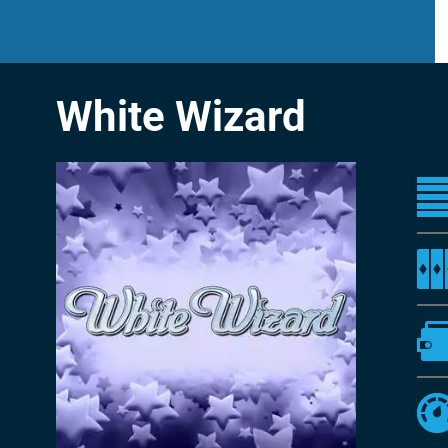
White Wizard