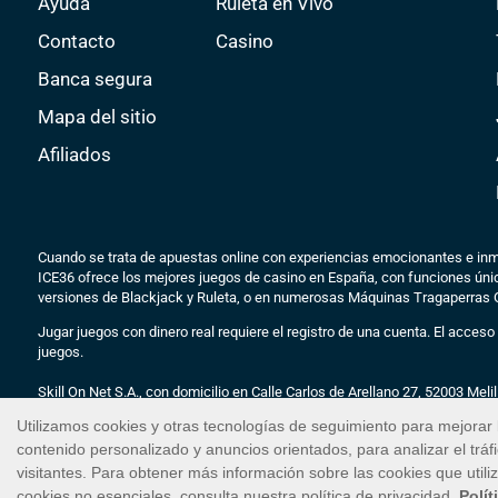
Ayuda
Ruleta en Vivo
Contacto
Casino
Banca segura
Mapa del sitio
Afiliados
Cuando se trata de apuestas online con experiencias emocionantes e inmers
ICE36 ofrece los mejores juegos de casino en España, con funciones únicas
versiones de Blackjack y Ruleta, o en numerosas Máquinas Tragaperras Onli