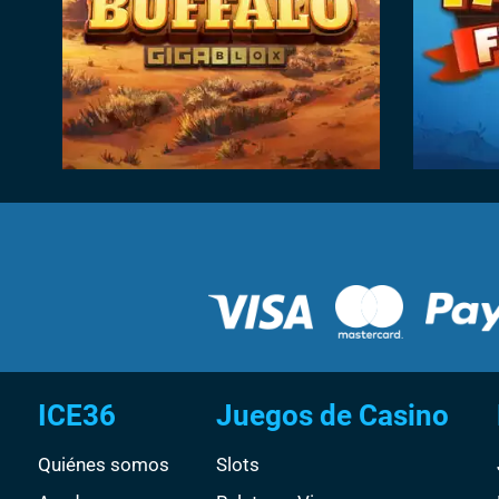
ICE36
Juegos de Casino
Quiénes somos
Slots