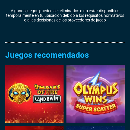
Algunos juegos pueden ser eliminados o no estar disponibles
temporalmente en tu ubicación debido a los requisitos normativos
o a las decisiones de los proveedores de juego
Juegos recomendados