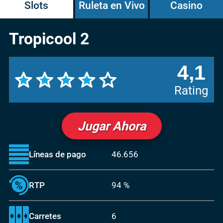
Slots
Ruleta en Vivo
Casino
Tropicool 2
4,1
Rating
Jugar Ahora
Líneas de pago
46.656
RTP
94 %
Carretes
6