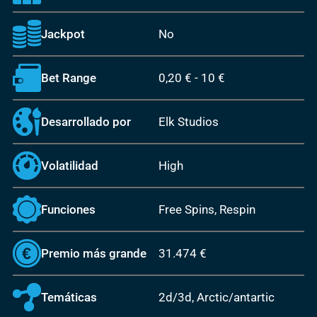
Jackpot
No
Bet Range
0,20 €
-
10 €
Desarrollado por
Elk Studios
Volatilidad
High
Funciones
Free Spins, Respin
Premio más grande
31.474 €
Temáticas
2d/3d, Arctic/antartic