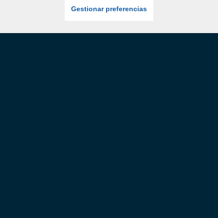
Promos
Iniciar Sesión
Unirse
Menu