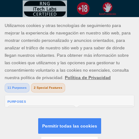
Cuando se trata de apuestas online con experiencias
emocionantes e inmersivas en las que la diversión es lo primero,
ICE36 lleva tu experiencia a un nivel nuevo, ya sea que juegues
desde tu ordenador o teléfono móvil. Solo ICE36 ofrece los mejores
juegos de casino en España, con funciones únicas, atractivas y
beneficiosas. Haz un depósito PayPal en el casino y disfruta de
premios en efectivo y jackpots mientras tientas a la suerte en
diferentes versiones de Blackjack y Ruleta, o en numerosas
Máquinas Tragaperras Online. ¡El futuro del juego online está aquí!