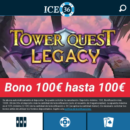
Se abona automáticamente al depositar. Se puede solicitar la cancelación. Depósito mínimo: 10€, Bonificación máx.
100€. DG de 30x el depósito más la cantidad de la bonificación (solo el recuento de tragamonedas). La apuesta máxima
es el 10% (mínimo 0,10€) de la cantidad de la bonificación o 5€ (se aplica la cantidad menor). Es necesario solicitar los
bonos antes de utilizar los fondos depositados. Sujeto a la
política de bonificaciones.