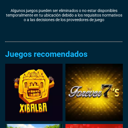
Algunos juegos pueden ser eliminados o no estar disponibles
temporalmente en tu ubicación debido a los requisitos normativos
o a las decisiones de los proveedores de juego
Juegos recomendados