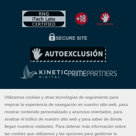
Cuando se trata de apuestas online con experiencias
emocionantes e inmersivas en las que la diversión es lo primero,
ICE36 lleva tu experiencia a un nivel nuevo, ya sea que juegues
desde tu ordenador o teléfono móvil. Solo ICE36 ofrece los mejores
juegos de casino en España, con funciones únicas, atractivas y
beneficiosas. Haz un depósito PayPal en el casino y disfruta de
premios en efectivo y jackpots mientras tientas a la suerte en