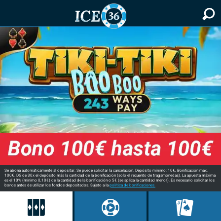
Se abona automáticamente al depositar. Se puede solicitar la cancelación. Depósito mínimo: 10€, Bonificación máx.
100€. DG de 30x el depósito más la cantidad de la bonificación (solo el recuento de tragamonedas). La apuesta máxima
es el 10% (mínimo 0,10€) de la cantidad de la bonificación o 5€ (se aplica la cantidad menor). Es necesario solicitar los
bonos antes de utilizar los fondos depositados. Sujeto a la
política de bonificaciones.