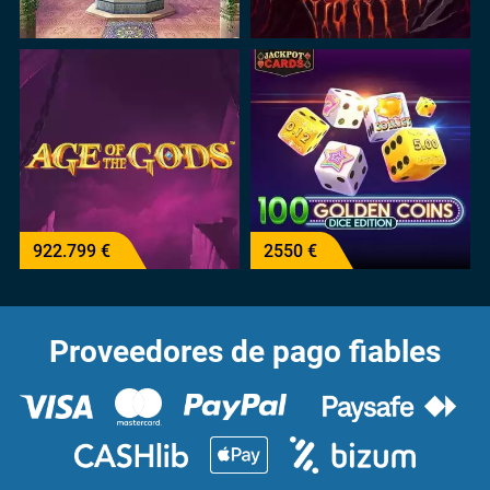
922.799 €
2550 €
Proveedores de pago fiables