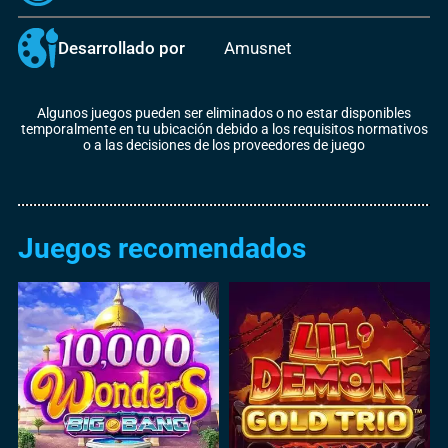
Desarrollado por
Amusnet
Algunos juegos pueden ser eliminados o no estar disponibles
temporalmente en tu ubicación debido a los requisitos normativos
o a las decisiones de los proveedores de juego
Juegos recomendados