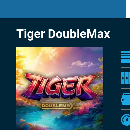
Tiger DoubleMax