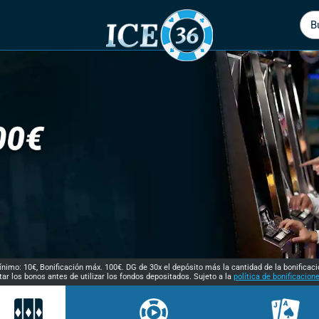
B
ínimo: 10€, Bonificación máx. 100€. DG de 30x el depósito más la cantidad de la bonifica
itar los bonos antes de utilizar los fondos depositados. Sujeto a la
política de bonificacion