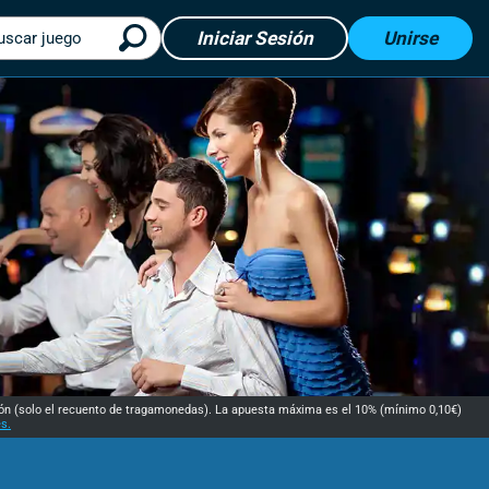
Iniciar Sesión
Unirse
uscar juego
ción (solo el recuento de tragamonedas). La apuesta máxima es el 10% (mínimo 0,10€)
es.