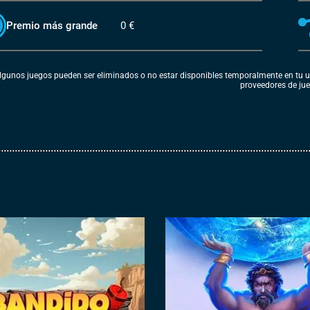
Premio más grande
0 €
lgunos juegos pueden ser eliminados o no estar disponibles temporalmente en tu ub
proveedores de ju