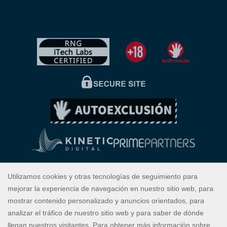
Cuando se trata de apuestas online con experiencias
emocionantes e inmersivas en las que la diversión es lo primero,
ICE36 lleva tu experiencia a un nivel nuevo, ya sea que juegues
desde tu ordenador o teléfono móvil. Solo ICE36 ofrece los mejores
juegos de casino en España, con funciones únicas, atractivas y