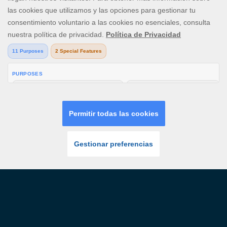
beneficiosas. Haz un depósito PayPal en el casino y disfruta de
premios en efectivo y jackpots mientras tientas a la suerte en
diferentes versiones de Blackjack y Ruleta, o en numerosas
Máquinas Tragaperras Online. ¡El futuro del juego online está aquí!
Promos
Iniciar Sesión
Unirse
Menu