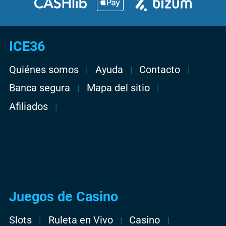
ICE36
Quiénes somos
Ayuda
Contacto
Banca segura
Mapa del sitio
Afiliados
Juegos de Casino
Slots
Ruleta en Vivo
Casino