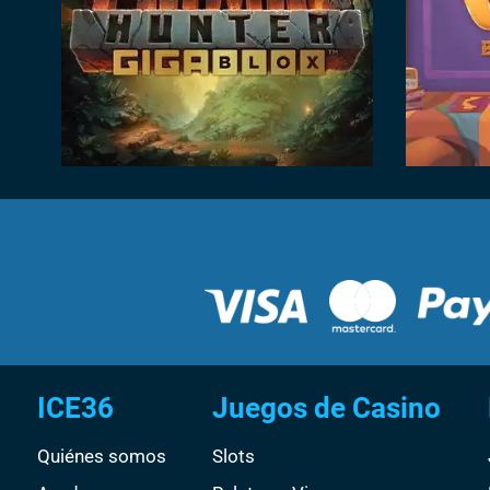
ICE36
Juegos de Casino
Quiénes somos
Slots