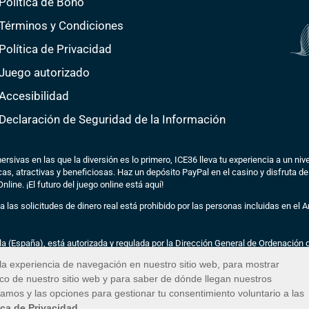
Política de Bono
Términos y Condiciones
Política de Privacidad
Juego autorizado
Accesibilidad
Declaración de Seguridad de la Información
ivas en las que la diversión es lo primero, ICE36 lleva tu experiencia a un niv
, atractivas y beneficiosas. Haz un depósito PayPal en el casino y disfruta de 
ne. ¡El futuro del juego online está aquí!