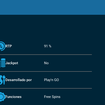
RTP
91 %
Jackpot
No
Desarrollado por
Play'n GO
Funciones
Free Spins