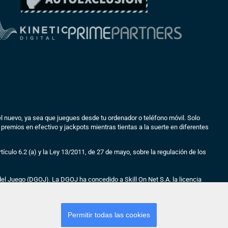
el nuevo, ya sea que juegues desde tu ordenador o teléfono móvil. Solo
premios en efectivo y jackpots mientras tientas a la suerte en diferentes