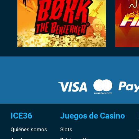
ICE36
Juegos de Casino
Quiénes somos
Slots