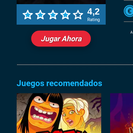
4,2
Rating
A
Jugar Ahora
Juegos recomendados