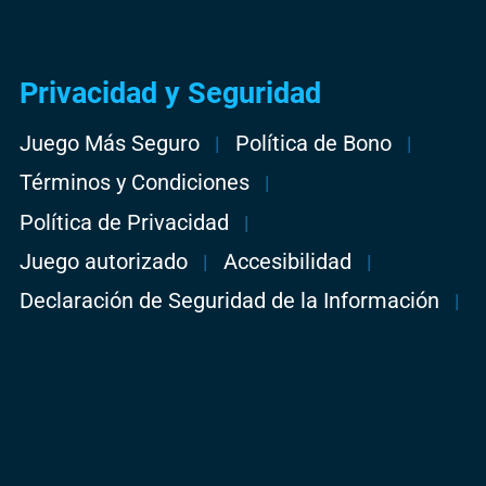
Privacidad y Seguridad
Juego Más Seguro
Política de Bono
Términos y Condiciones
Política de Privacidad
Juego autorizado
Accesibilidad
Declaración de Seguridad de la Información