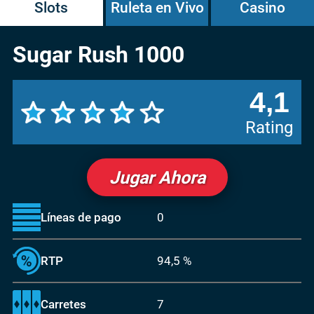
Slots
Ruleta en Vivo
Casino
Sugar Rush 1000
4,1
Rating
Jugar Ahora
Líneas de pago
0
RTP
94,5 %
Carretes
7