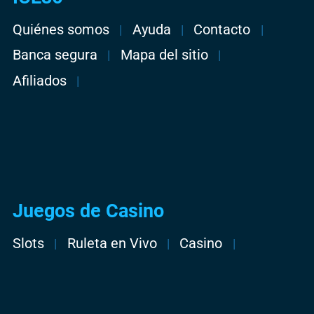
Quiénes somos
Ayuda
Contacto
Banca segura
Mapa del sitio
Afiliados
Juegos de Casino
Slots
Ruleta en Vivo
Casino