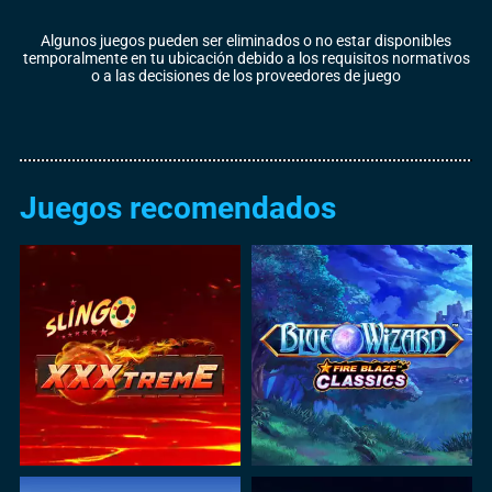
Algunos juegos pueden ser eliminados o no estar disponibles
temporalmente en tu ubicación debido a los requisitos normativos
o a las decisiones de los proveedores de juego
Juegos recomendados