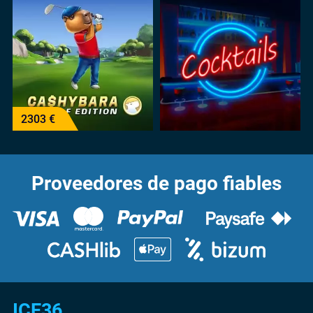
2303 €
Proveedores de pago fiables
ICE36