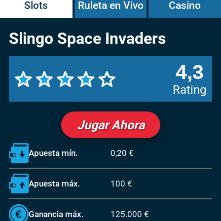
Slots
Ruleta en Vivo
Casino
Slingo Space Invaders
4,3
Rating
Jugar Ahora
Apuesta mín.
0,20 €
Apuesta máx.
100 €
Ganancia máx.
125.000 €