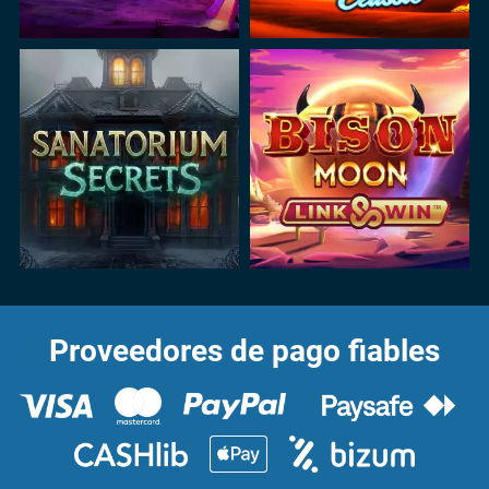
Proveedores de pago fiables