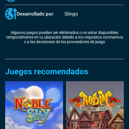
Desarrollado por
Slingo
Algunos juegos pueden ser eliminados o no estar disponibles
temporalmente en tu ubicación debido a los requisitos normativos
o a las decisiones de los proveedores de juego
Juegos recomendados