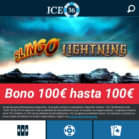
Se abona automáticamente al depositar. Se puede solicitar la cancelación. Depósito mínimo: 10€, Bonificación máx.
100€. DG de 30x el depósito más la cantidad de la bonificación (solo el recuento de tragamonedas). La apuesta máxima
es el 10% (mínimo 0,10€) de la cantidad de la bonificación o 5€ (se aplica la cantidad menor). Es necesario solicitar los
bonos antes de utilizar los fondos depositados. Sujeto a la
política de bonificaciones.