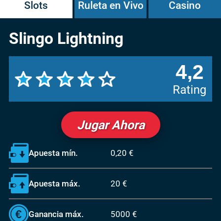
Slots
Ruleta en Vivo
Casino
Slingo Lightning
4,2
Rating
Jugar Ahora
Apuesta mín.
0,20 €
Apuesta máx.
20 €
Ganancia máx.
5000 €