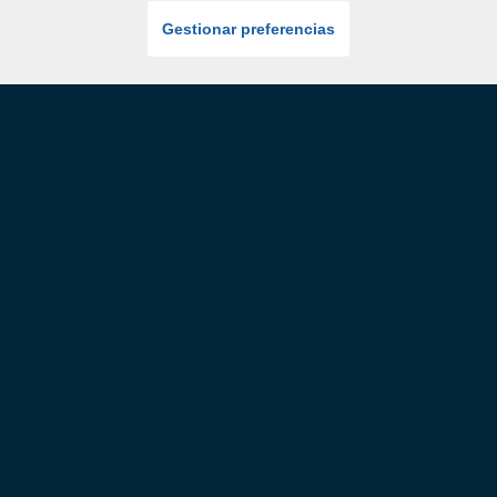
Máquinas Tragaperras Online. ¡El futuro del juego online está aquí!
Promos
Iniciar Sesión
Unirse
Menu