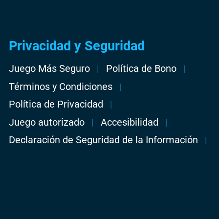
Privacidad y Seguridad
Juego Más Seguro
Política de Bono
Términos y Condiciones
Política de Privacidad
Juego autorizado
Accesibilidad
Declaración de Seguridad de la Información