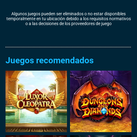
Algunos juegos pueden ser eliminados o no estar disponibles
temporalmente en tu ubicación debido a los requisitos normativos
o a las decisiones de los proveedores de juego
Juegos recomendados