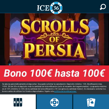
Se abona automáticamente al depositar. Se puede solicitar la cancelación. Depósito mínimo: 10€, Bonificación máx.
100€. DG de 30x el depósito más la cantidad de la bonificación (solo el recuento de tragamonedas). La apuesta máxima
es el 10% (mínimo 0,10€) de la cantidad de la bonificación o 5€ (se aplica la cantidad menor). Es necesario solicitar los
bonos antes de utilizar los fondos depositados. Sujeto a la
política de bonificaciones.