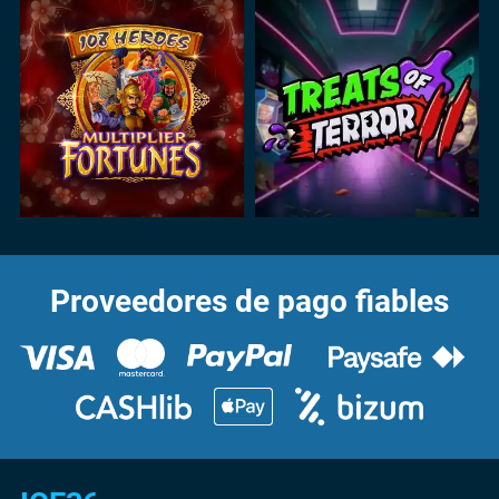
Proveedores de pago fiables