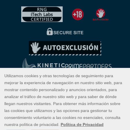
Cuando se trata de apuestas online con experiencias
emocionantes e inmersivas en las que la diversión es lo primero,
ICE36 lleva tu experiencia a un nivel nuevo, ya sea que juegues
desde tu ordenador o teléfono móvil. Solo ICE36 ofrece los mejores
juegos de casino en España, con funciones únicas, atractivas y
beneficiosas. Haz un depósito PayPal en el casino y disfruta de
premios en efectivo y jackpots mientras tientas a la suerte en
diferentes versiones de Blackjack y Ruleta, o en numerosas