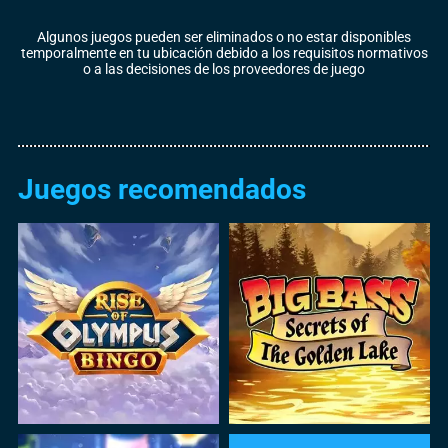
Algunos juegos pueden ser eliminados o no estar disponibles
temporalmente en tu ubicación debido a los requisitos normativos
o a las decisiones de los proveedores de juego
Juegos recomendados