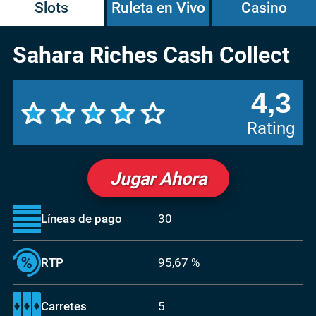
Slots
Ruleta en Vivo
Casino
Sahara Riches Cash Collect
4,3
Rating
Jugar Ahora
Líneas de pago
30
RTP
95,67 %
Carretes
5