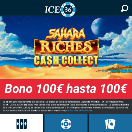
Se abona automáticamente al depositar. Se puede solicitar la cancelación. Depósito mínimo: 10€, Bonificación máx.
100€. DG de 30x el depósito más la cantidad de la bonificación (solo el recuento de tragamonedas). La apuesta máxima
es el 10% (mínimo 0,10€) de la cantidad de la bonificación o 5€ (se aplica la cantidad menor). Es necesario solicitar los
bonos antes de utilizar los fondos depositados. Sujeto a la
política de bonificaciones.