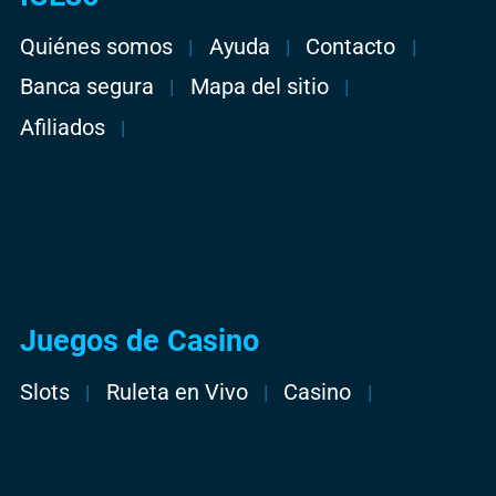
Quiénes somos
Ayuda
Contacto
Banca segura
Mapa del sitio
Afiliados
Juegos de Casino
Slots
Ruleta en Vivo
Casino