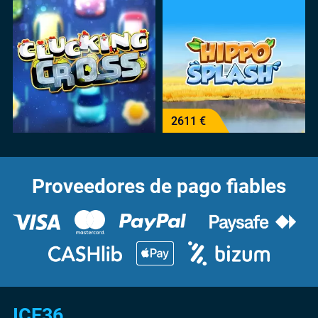
2611 €
Proveedores de pago fiables
ICE36