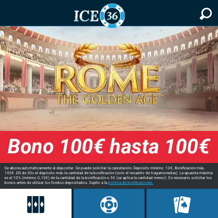
Se abona automáticamente al depositar. Se puede solicitar la cancelación. Depósito mínimo: 10€, Bonificación máx.
100€. DG de 30x el depósito más la cantidad de la bonificación (solo el recuento de tragamonedas). La apuesta máxima
es el 10% (mínimo 0,10€) de la cantidad de la bonificación o 5€ (se aplica la cantidad menor). Es necesario solicitar los
bonos antes de utilizar los fondos depositados. Sujeto a la
política de bonificaciones.