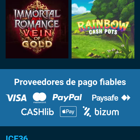
Proveedores de pago fiables
ICE36