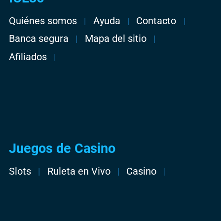
Quiénes somos
Ayuda
Contacto
Banca segura
Mapa del sitio
Afiliados
Juegos de Casino
Slots
Ruleta en Vivo
Casino