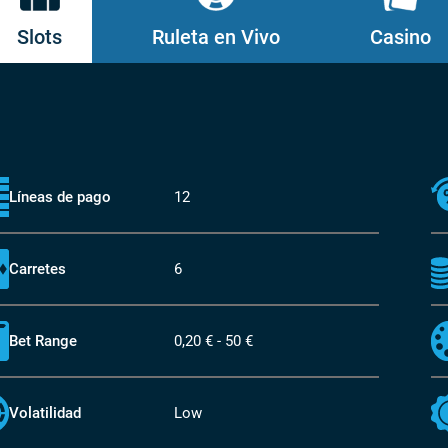
Slots
Ruleta en Vivo
Casino
Líneas de pago
12
Carretes
6
Bet Range
0,20 €
-
50 €
Volatilidad
Low