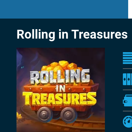
Rolling in Treasures