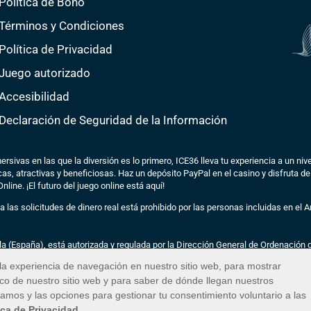
Política de Bono
Términos y Condiciones
Política de Privacidad
Juego autorizado
Accesibilidad
Declaración de Seguridad de la Información
ivas en las que la diversión es lo primero, ICE36 lleva tu experiencia a un niv
, atractivas y beneficiosas. Haz un depósito PayPal en el casino y disfruta de 
ne. ¡El futuro del juego online está aquí!