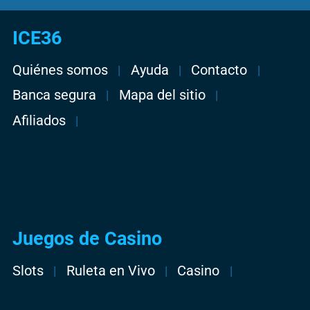
ICE36
Quiénes somos
Ayuda
Contacto
Banca segura
Mapa del sitio
Afiliados
Juegos de Casino
Slots
Ruleta en Vivo
Casino