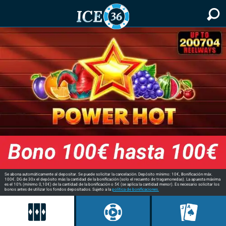
Se abona automáticamente al depositar. Se puede solicitar la cancelación. Depósito mínimo: 10€, Bonificación máx.
100€. DG de 30x el depósito más la cantidad de la bonificación (solo el recuento de tragamonedas). La apuesta máxima
es el 10% (mínimo 0,10€) de la cantidad de la bonificación o 5€ (se aplica la cantidad menor). Es necesario solicitar los
bonos antes de utilizar los fondos depositados. Sujeto a la
política de bonificaciones.