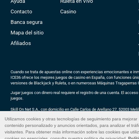
Ayuda
Ruleta en Vivo
Contacto
Casino
Banca segura
Mapa del sitio
Afiliados
Cuando se trata de apuestas online con experiencias emocionantes e inmers
ICE36 ofrece los mejores juegos de casino en España, con funciones únicas
versiones de Blackjack y Ruleta, o en numerosas Máquinas Tragaperras Onli