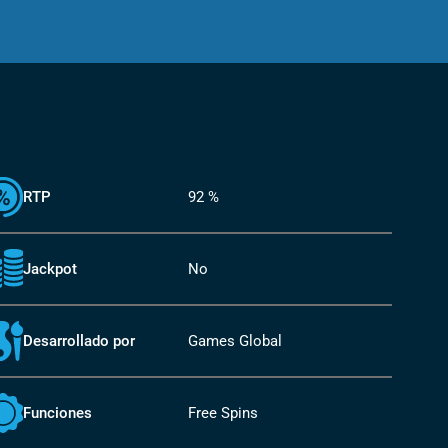
RTP
92 %
Jackpot
No
Desarrollado por
Games Global
Funciones
Free Spins