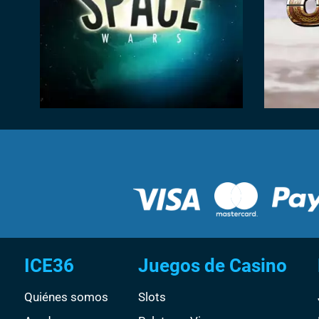
ICE36
Juegos de Casino
Quiénes somos
Slots