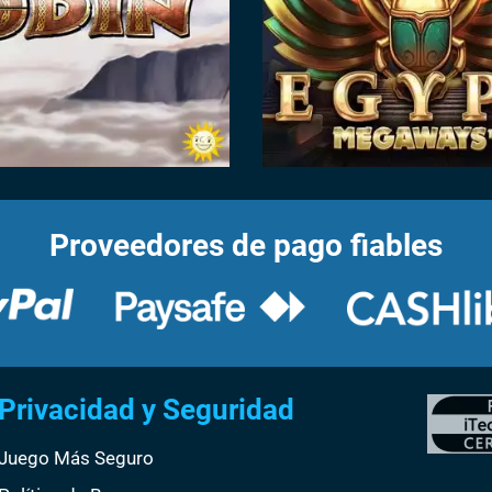
Proveedores de pago fiables
Privacidad y Seguridad
Juego Más Seguro