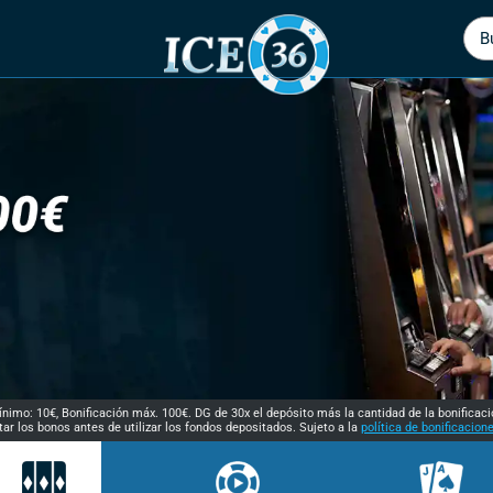
B
ínimo: 10€, Bonificación máx. 100€. DG de 30x el depósito más la cantidad de la bonifica
itar los bonos antes de utilizar los fondos depositados. Sujeto a la
política de bonificacion