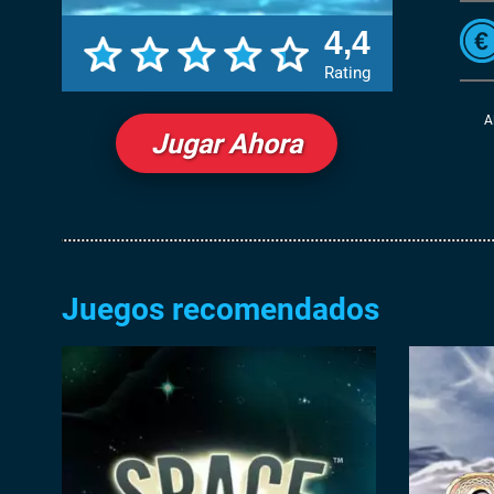
4,4
Rating
A
Jugar Ahora
Juegos recomendados