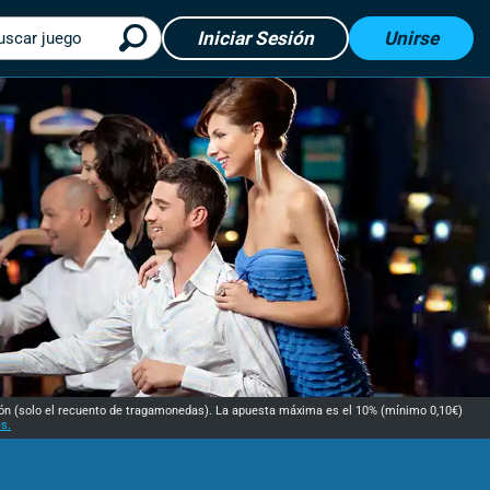
Iniciar Sesión
Unirse
uscar juego
ción (solo el recuento de tragamonedas). La apuesta máxima es el 10% (mínimo 0,10€)
es.