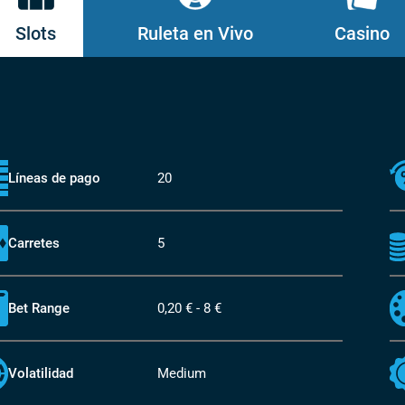
Slots
Ruleta en Vivo
Casino
Líneas de pago
20
Carretes
5
Bet Range
0,20 €
-
8 €
Volatilidad
Medium