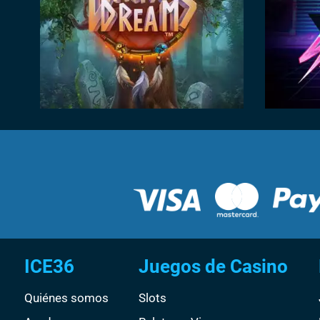
ICE36
Juegos de Casino
Quiénes somos
Slots