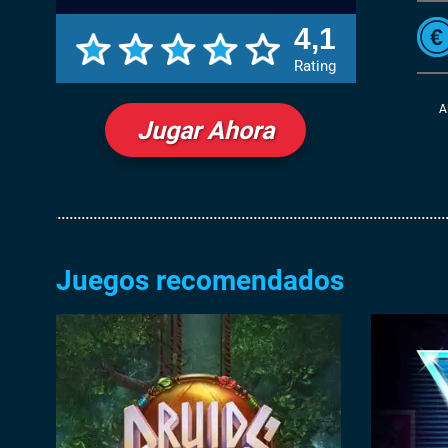
4,1
Rating
A
Jugar Ahora
Juegos recomendados