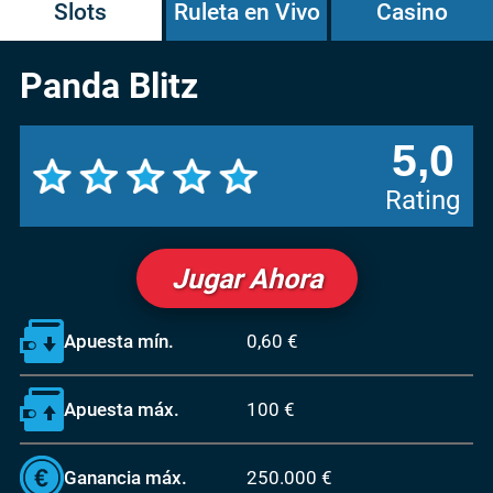
Slots
Ruleta en Vivo
Casino
Panda Blitz
5,0
Rating
Jugar Ahora
Apuesta mín.
0,60 €
Apuesta máx.
100 €
Ganancia máx.
250.000 €