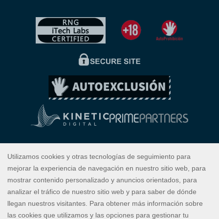
Cuando se trata de apuestas online con experiencias
emocionantes e inmersivas en las que la diversión es lo primero,
ICE36 lleva tu experiencia a un nivel nuevo, ya sea que juegues
desde tu ordenador o teléfono móvil. Solo ICE36 ofrece los mejores
juegos de casino en España, con funciones únicas, atractivas y
beneficiosas. Haz un depósito PayPal en el casino y disfruta de
premios en efectivo y jackpots mientras tientas a la suerte en