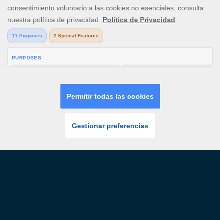
diferentes versiones de Blackjack y Ruleta, o en numerosas
Máquinas Tragaperras Online. ¡El futuro del juego online está aquí!
Promos
Iniciar Sesión
Unirse
Menu