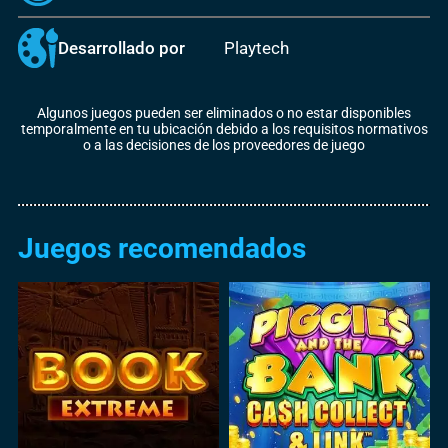
Desarrollado por
Playtech
Algunos juegos pueden ser eliminados o no estar disponibles
temporalmente en tu ubicación debido a los requisitos normativos
o a las decisiones de los proveedores de juego
Juegos recomendados