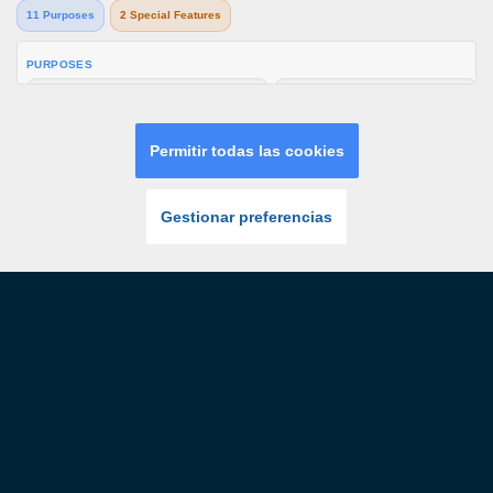
Máquinas Tragaperras Online. ¡El futuro del juego online está aquí!
Promos
Iniciar Sesión
Unirse
Menu