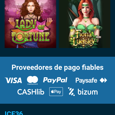
Proveedores de pago fiables
ICE36