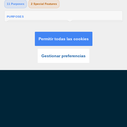
Máquinas Tragaperras Online. ¡El futuro del juego online está aquí!
Promos
Iniciar Sesión
Unirse
Menu