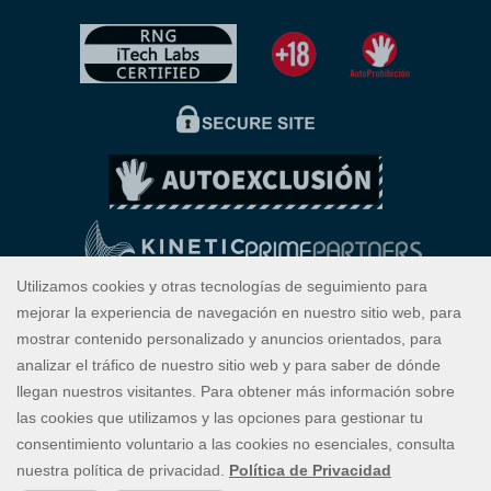
Cuando se trata de apuestas online con experiencias
emocionantes e inmersivas en las que la diversión es lo primero,
ICE36 lleva tu experiencia a un nivel nuevo, ya sea que juegues
desde tu ordenador o teléfono móvil. Solo ICE36 ofrece los mejores
juegos de casino en España, con funciones únicas, atractivas y
beneficiosas. Haz un depósito PayPal en el casino y disfruta de
premios en efectivo y jackpots mientras tientas a la suerte en
diferentes versiones de Blackjack y Ruleta, o en numerosas