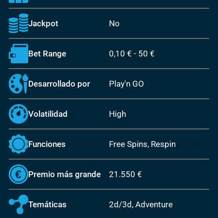
Jackpot
No
Bet Range
0,10 €
-
50 €
Desarrollado por
Play'n GO
Volatilidad
High
Funciones
Free Spins, Respin
Premio más grande
21.550 €
Temáticas
2d/3d, Adventure