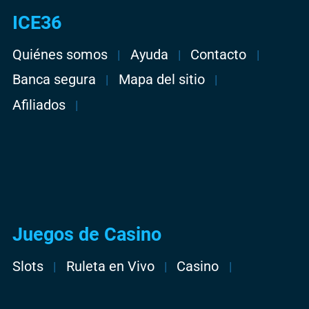
ICE36
Quiénes somos
Ayuda
Contacto
Banca segura
Mapa del sitio
Afiliados
Juegos de Casino
Slots
Ruleta en Vivo
Casino