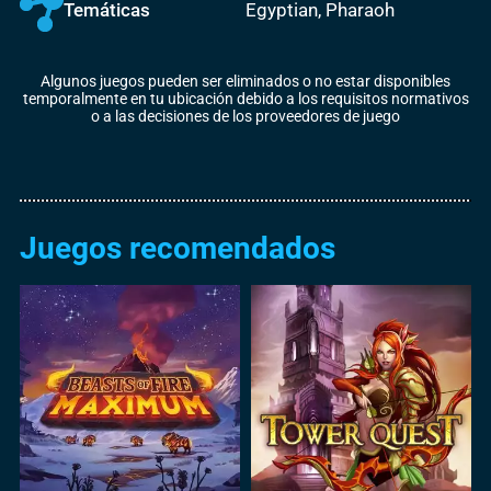
Temáticas
Egyptian, Pharaoh
Algunos juegos pueden ser eliminados o no estar disponibles
temporalmente en tu ubicación debido a los requisitos normativos
o a las decisiones de los proveedores de juego
Juegos recomendados