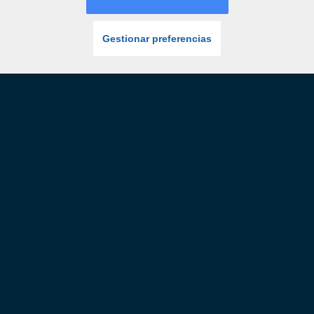
diferentes versiones de Blackjack y Ruleta, o en numerosas
Máquinas Tragaperras Online. ¡El futuro del juego online está aquí!
Promos
Iniciar Sesión
Unirse
Menu