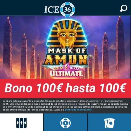
Se abona automáticamente al depositar. Se puede solicitar la cancelación. Depósito mínimo: 10€, Bonificación máx.
100€. DG de 30x el depósito más la cantidad de la bonificación (solo el recuento de tragamonedas). La apuesta máxima
es el 10% (mínimo 0,10€) de la cantidad de la bonificación o 5€ (se aplica la cantidad menor). Es necesario solicitar los
bonos antes de utilizar los fondos depositados. Sujeto a la
política de bonificaciones.