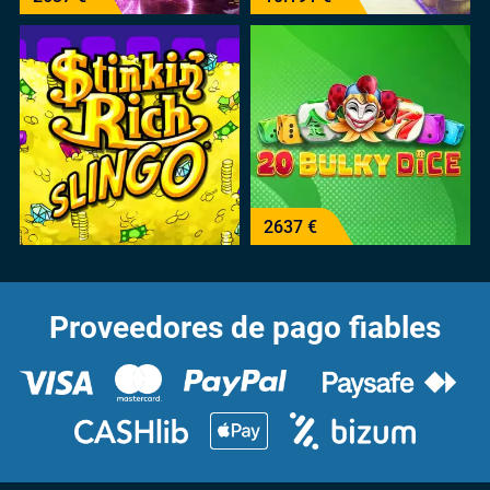
2637 €
Proveedores de pago fiables