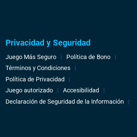
Privacidad y Seguridad
Juego Más Seguro
Política de Bono
Términos y Condiciones
Política de Privacidad
Juego autorizado
Accesibilidad
Declaración de Seguridad de la Información