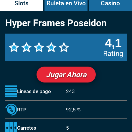
Slots
Ruleta en Vivo
Casino
Hyper Frames Poseidon
4,1
Rating
Jugar Ahora
Líneas de pago
243
RTP
92,5 %
Carretes
5