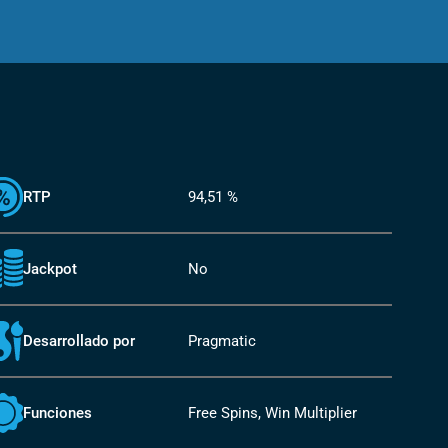
RTP
94,51 %
Jackpot
No
Desarrollado por
Pragmatic
Funciones
Free Spins, Win Multiplier