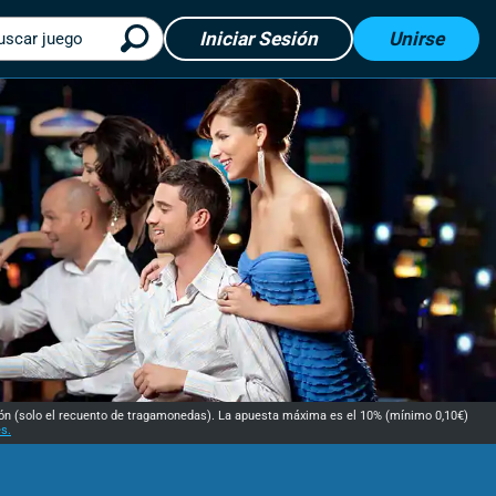
Iniciar Sesión
Unirse
uscar juego
ción (solo el recuento de tragamonedas). La apuesta máxima es el 10% (mínimo 0,10€)
es.