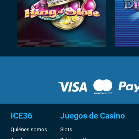
ICE36
Juegos de Casino
Quiénes somos
Slots