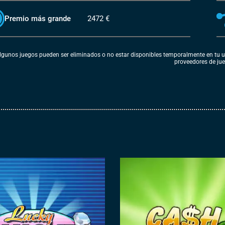
Premio más grande
2472 €
lgunos juegos pueden ser eliminados o no estar disponibles temporalmente en tu ub
proveedores de ju