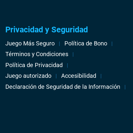
Privacidad y Seguridad
Juego Más Seguro
Política de Bono
Términos y Condiciones
Política de Privacidad
Juego autorizado
Accesibilidad
Declaración de Seguridad de la Información