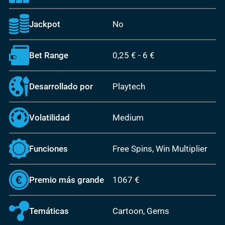
Jackpot
No
Bet Range
0,25 €
-
6 €
Desarrollado por
Playtech
Volatilidad
Medium
Funciones
Free Spins, Win Multiplier
Premio más grande
1067 €
Temáticas
Cartoon, Gems