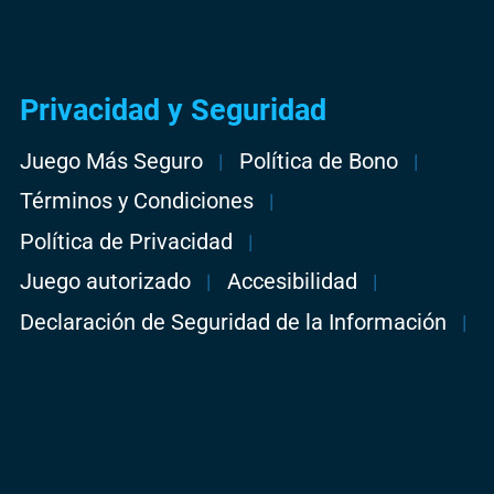
Privacidad y Seguridad
Juego Más Seguro
Política de Bono
Términos y Condiciones
Política de Privacidad
Juego autorizado
Accesibilidad
Declaración de Seguridad de la Información