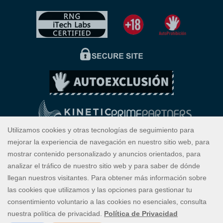
Cuando se trata de apuestas online con experiencias
emocionantes e inmersivas en las que la diversión es lo primero,
ICE36 lleva tu experiencia a un nivel nuevo, ya sea que juegues
desde tu ordenador o teléfono móvil. Solo ICE36 ofrece los mejores
juegos de casino en España, con funciones únicas, atractivas y
beneficiosas. Haz un depósito PayPal en el casino y disfruta de
premios en efectivo y jackpots mientras tientas a la suerte en
diferentes versiones de Blackjack y Ruleta, o en numerosas