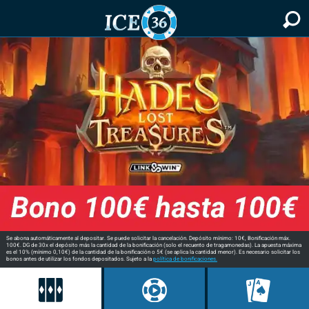
Se abona automáticamente al depositar. Se puede solicitar la cancelación. Depósito mínimo: 10€, Bonificación máx.
100€. DG de 30x el depósito más la cantidad de la bonificación (solo el recuento de tragamonedas). La apuesta máxima
es el 10% (mínimo 0,10€) de la cantidad de la bonificación o 5€ (se aplica la cantidad menor). Es necesario solicitar los
bonos antes de utilizar los fondos depositados. Sujeto a la
política de bonificaciones.