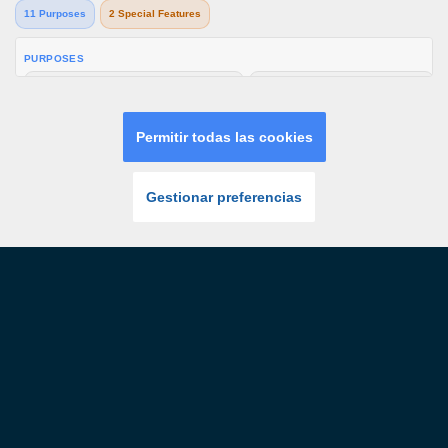
Máquinas Tragaperras Online. ¡El futuro del juego online está aquí!
Promos
Iniciar Sesión
Unirse
Menu