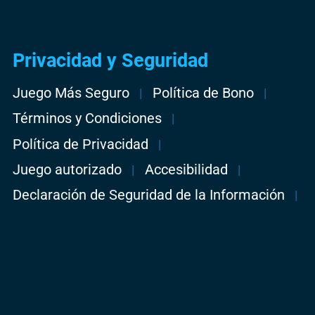
Privacidad y Seguridad
Juego Más Seguro
Política de Bono
Términos y Condiciones
Política de Privacidad
Juego autorizado
Accesibilidad
Declaración de Seguridad de la Información