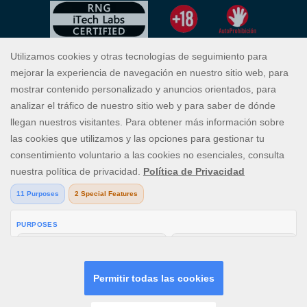
Cuando se trata de apuestas online con experiencias
emocionantes e inmersivas en las que la diversión es lo primero,
ICE36 lleva tu experiencia a un nivel nuevo, ya sea que juegues
desde tu ordenador o teléfono móvil. Solo ICE36 ofrece los mejores
juegos de casino en España, con funciones únicas, atractivas y
beneficiosas. Haz un depósito PayPal en el casino y disfruta de
premios en efectivo y jackpots mientras tientas a la suerte en
diferentes versiones de Blackjack y Ruleta, o en numerosas
Máquinas Tragaperras Online. ¡El futuro del juego online está aquí!