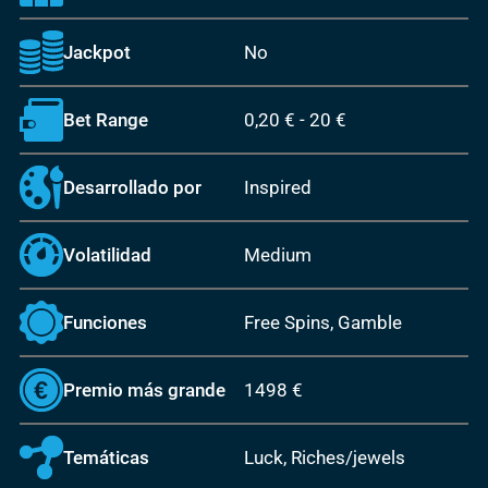
Jackpot
No
Bet Range
0,20 €
-
20 €
Desarrollado por
Inspired
Volatilidad
Medium
Funciones
Free Spins, Gamble
Premio más grande
1498 €
Temáticas
Luck, Riches/jewels