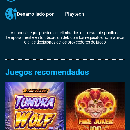
Desarrollado por
Playtech
Algunos juegos pueden ser eliminados o no estar disponibles
temporalmente en tu ubicación debido a los requisitos normativos
o a las decisiones de los proveedores de juego
Juegos recomendados