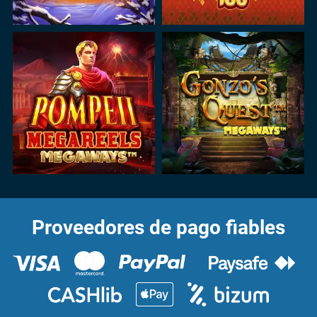
Proveedores de pago fiables