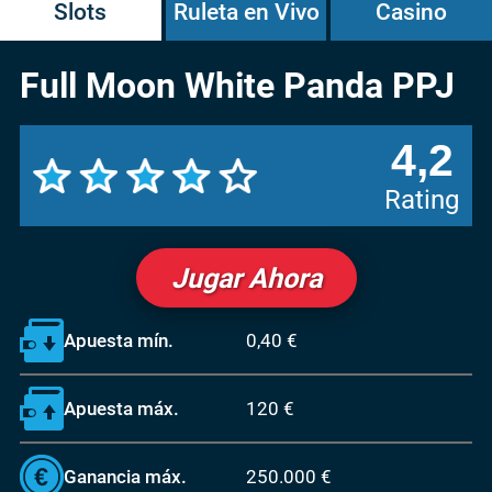
Slots
Ruleta en Vivo
Casino
Full Moon White Panda PPJ
4,2
Rating
Jugar Ahora
Apuesta mín.
0,40 €
Apuesta máx.
120 €
Ganancia máx.
250.000 €