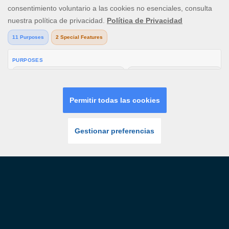
diferentes versiones de Blackjack y Ruleta, o en numerosas
Máquinas Tragaperras Online. ¡El futuro del juego online está aquí!
Promos
Iniciar Sesión
Unirse
Menu