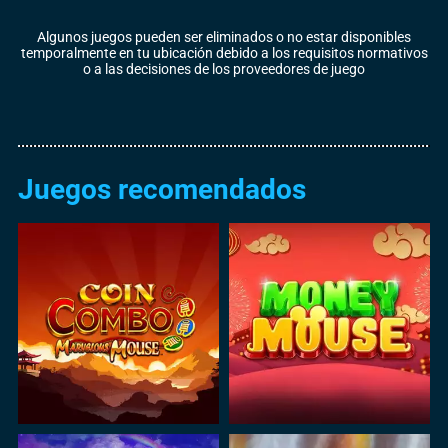
Algunos juegos pueden ser eliminados o no estar disponibles
temporalmente en tu ubicación debido a los requisitos normativos
o a las decisiones de los proveedores de juego
Juegos recomendados