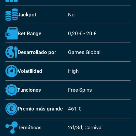
Jackpot
No
Bet Range
0,20 €
-
20 €
Desarrollado por
Games Global
Volatilidad
High
Funciones
Free Spins
Premio más grande
461 €
Temáticas
2d/3d, Carnival