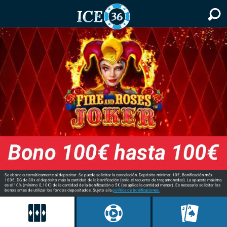
Se abona automáticamente al depositar. Se puede solicitar la cancelación. Depósito mínimo: 10€, Bonificación máx.
100€. DG de 30x el depósito más la cantidad de la bonificación (solo el recuento de tragamonedas). La apuesta máxima
es el 10% (mínimo 0,10€) de la cantidad de la bonificación o 5€ (se aplica la cantidad menor). Es necesario solicitar los
bonos antes de utilizar los fondos depositados. Sujeto a la
política de bonificaciones.