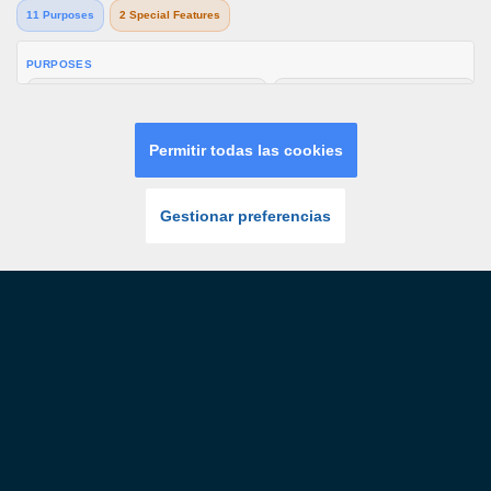
Máquinas Tragaperras Online. ¡El futuro del juego online está aquí!
Promos
Iniciar Sesión
Unirse
Menu