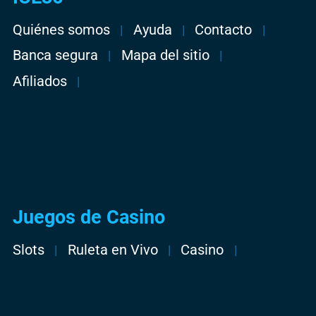
Quiénes somos
Ayuda
Contacto
Banca segura
Mapa del sitio
Afiliados
Juegos de Casino
Slots
Ruleta en Vivo
Casino