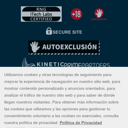
Cuando se trata de apuestas online con experiencias
emocionantes e inmersivas en las que la diversión es lo primero,
ICE36 lleva tu experiencia a un nivel nuevo, ya sea que juegues
desde tu ordenador o teléfono móvil. Solo ICE36 ofrece los mejores
juegos de casino en España, con funciones únicas, atractivas y
beneficiosas. Haz un depósito PayPal en el casino y disfruta de
premios en efectivo y jackpots mientras tientas a la suerte en
diferentes versiones de Blackjack y Ruleta, o en numerosas