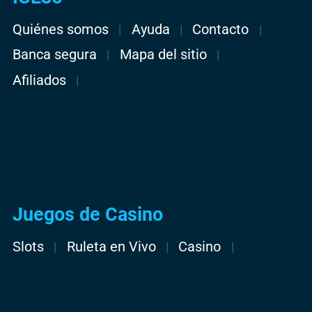
Quiénes somos
Ayuda
Contacto
Banca segura
Mapa del sitio
Afiliados
Juegos de Casino
Slots
Ruleta en Vivo
Casino