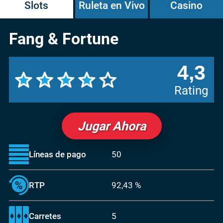
Slots
Ruleta en Vivo
Casino
Fang & Fortune
4,3
Rating
Jugar Ahora
Líneas de pago
50
RTP
92,43 %
Carretes
5