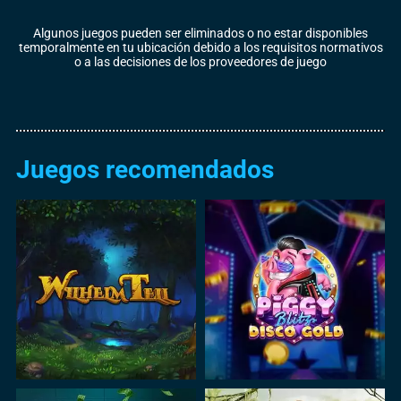
Algunos juegos pueden ser eliminados o no estar disponibles
temporalmente en tu ubicación debido a los requisitos normativos
o a las decisiones de los proveedores de juego
Juegos recomendados