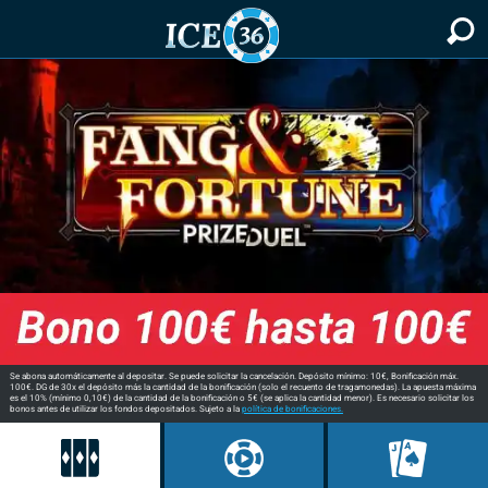
Se abona automáticamente al depositar. Se puede solicitar la cancelación. Depósito mínimo: 10€, Bonificación máx.
100€. DG de 30x el depósito más la cantidad de la bonificación (solo el recuento de tragamonedas). La apuesta máxima
es el 10% (mínimo 0,10€) de la cantidad de la bonificación o 5€ (se aplica la cantidad menor). Es necesario solicitar los
bonos antes de utilizar los fondos depositados. Sujeto a la
política de bonificaciones.