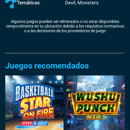
Temáticas
Devil, Monsters
Algunos juegos pueden ser eliminados o no estar disponibles
temporalmente en tu ubicación debido a los requisitos normativos
o a las decisiones de los proveedores de juego
Juegos recomendados