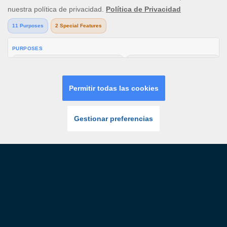
premios en efectivo y jackpots mientras tientas a la suerte en
diferentes versiones de Blackjack y Ruleta, o en numerosas
Máquinas Tragaperras Online. ¡El futuro del juego online está aquí!
Promos
Iniciar Sesión
Unirse
Menu