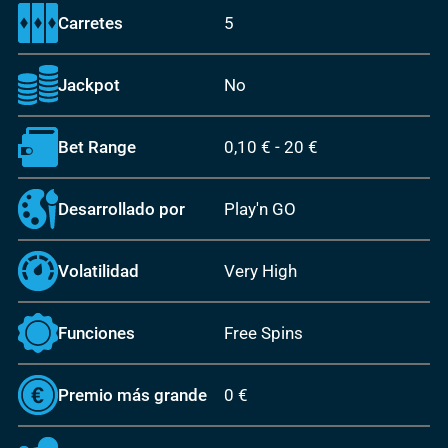
Carretes
5
Jackpot
No
Bet Range
0,10 €
-
20 €
Desarrollado por
Play'n GO
Volatilidad
Very High
Funciones
Free Spins
Premio más grande
0 €