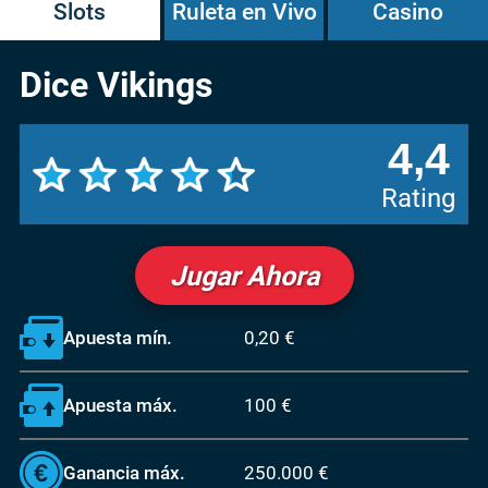
Slots
Ruleta en Vivo
Casino
Dice Vikings
4,4
Rating
Jugar Ahora
Apuesta mín.
0,20 €
Apuesta máx.
100 €
Ganancia máx.
250.000 €