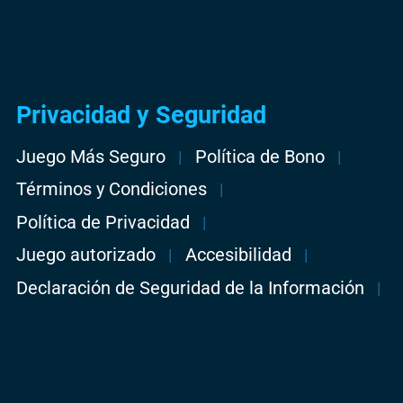
Privacidad y Seguridad
Juego Más Seguro
Política de Bono
Términos y Condiciones
Política de Privacidad
Juego autorizado
Accesibilidad
Declaración de Seguridad de la Información