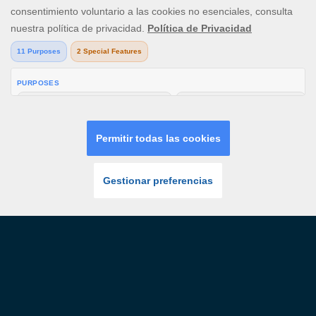
diferentes versiones de Blackjack y Ruleta, o en numerosas
Máquinas Tragaperras Online. ¡El futuro del juego online está aquí!
Promos
Iniciar Sesión
Unirse
Menu