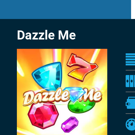
Dazzle Me