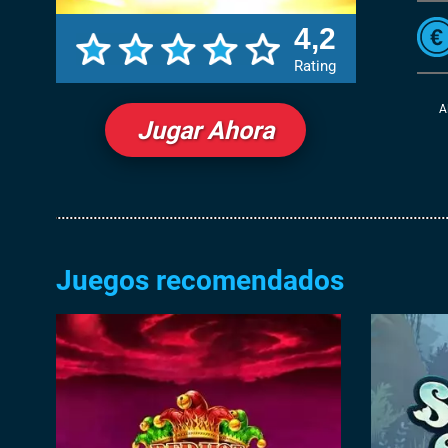
4,2
Rating
A
Jugar Ahora
Juegos recomendados