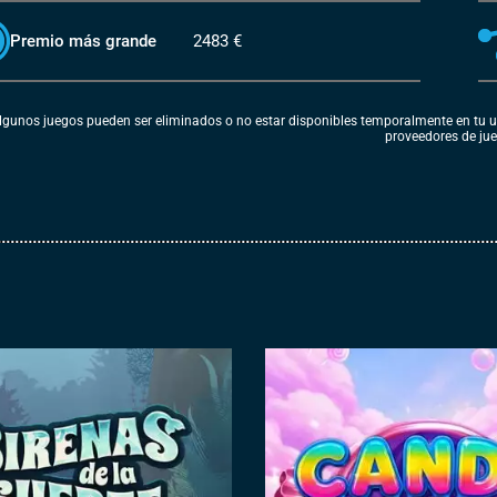
Premio más grande
2483 €
lgunos juegos pueden ser eliminados o no estar disponibles temporalmente en tu ub
proveedores de ju