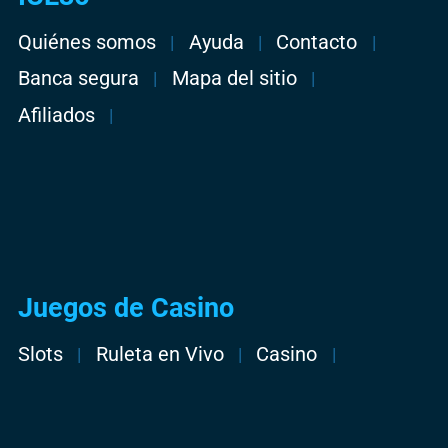
Quiénes somos
Ayuda
Contacto
Banca segura
Mapa del sitio
Afiliados
Juegos de Casino
Slots
Ruleta en Vivo
Casino