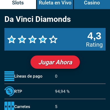
Slots
Ruleta en Vivo
Casino
Da Vinci Diamonds
4,3
Rating
Jugar Ahora
Líneas de pago
0
RTP
94,94 %
Carretes
5