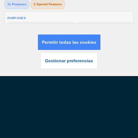
Máquinas Tragaperras Online. ¡El futuro del juego online está aquí!
Promos
Iniciar Sesión
Unirse
Menu