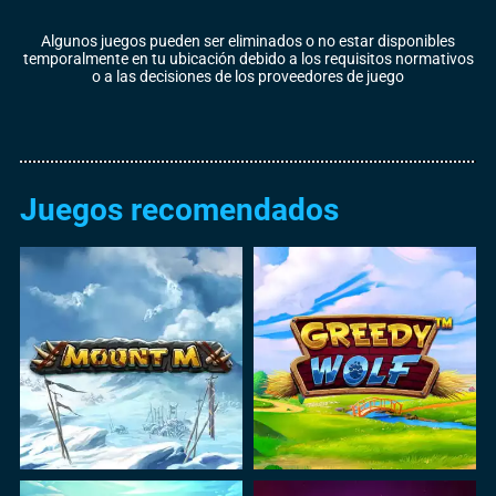
Algunos juegos pueden ser eliminados o no estar disponibles
temporalmente en tu ubicación debido a los requisitos normativos
o a las decisiones de los proveedores de juego
Juegos recomendados