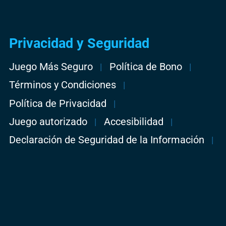
Privacidad y Seguridad
Juego Más Seguro
Política de Bono
Términos y Condiciones
Política de Privacidad
Juego autorizado
Accesibilidad
Declaración de Seguridad de la Información