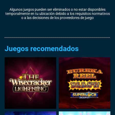
Algunos juegos pueden ser eliminados o no estar disponibles
temporalmente en tu ubicación debido a los requisitos normativos
o a las decisiones de los proveedores de juego
Juegos recomendados