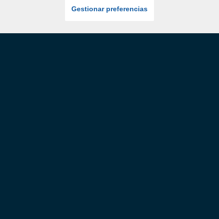
Promos
Iniciar Sesión
Unirse
Menu