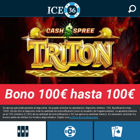
Se abona automáticamente al depositar. Se puede solicitar la cancelación. Depósito mínimo: 10€, Bonificación máx.
100€. DG de 30x el depósito más la cantidad de la bonificación (solo el recuento de tragamonedas). La apuesta máxima
es el 10% (mínimo 0,10€) de la cantidad de la bonificación o 5€ (se aplica la cantidad menor). Es necesario solicitar los
bonos antes de utilizar los fondos depositados. Sujeto a la
política de bonificaciones.