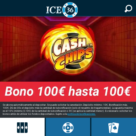
Se abona automáticamente al depositar. Se puede solicitar la cancelación. Depósito mínimo: 10€, Bonificación máx.
100€. DG de 30x el depósito más la cantidad de la bonificación (solo el recuento de tragamonedas). La apuesta máxima
es el 10% (mínimo 0,10€) de la cantidad de la bonificación o 5€ (se aplica la cantidad menor). Es necesario solicitar los
bonos antes de utilizar los fondos depositados. Sujeto a la
política de bonificaciones.