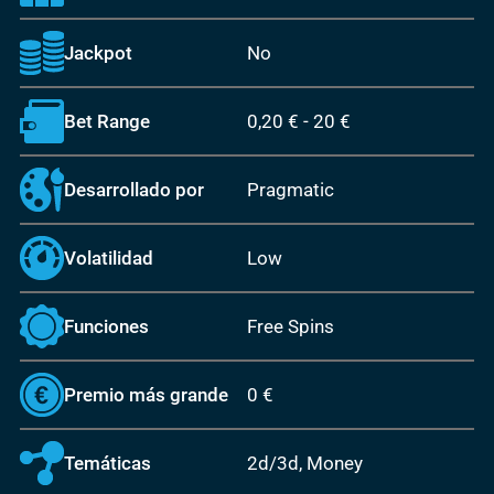
Jackpot
No
Bet Range
0,20 €
-
20 €
Desarrollado por
Pragmatic
Volatilidad
Low
Funciones
Free Spins
Premio más grande
0 €
Temáticas
2d/3d, Money