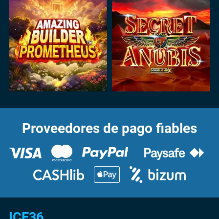
Proveedores de pago fiables
ICE36