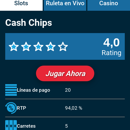
Slots
Ruleta en Vivo
Casino
Cash Chips
4,0
Rating
Jugar Ahora
Líneas de pago
20
RTP
94,02 %
Carretes
5