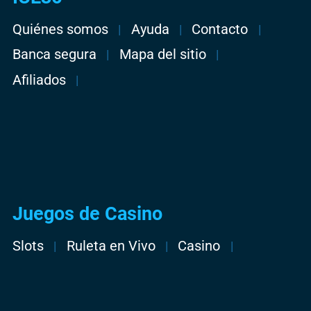
Quiénes somos
Ayuda
Contacto
Banca segura
Mapa del sitio
Afiliados
Juegos de Casino
Slots
Ruleta en Vivo
Casino