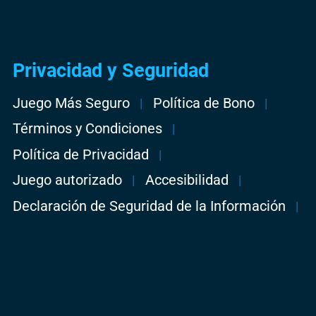
Privacidad y Seguridad
Juego Más Seguro
Política de Bono
Términos y Condiciones
Política de Privacidad
Juego autorizado
Accesibilidad
Declaración de Seguridad de la Información