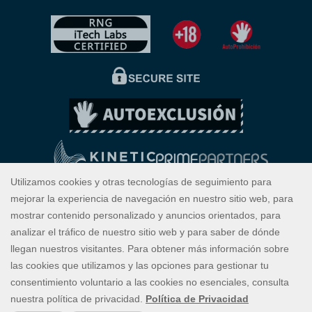
Cuando se trata de apuestas online con experiencias
emocionantes e inmersivas en las que la diversión es lo primero,
ICE36 lleva tu experiencia a un nivel nuevo, ya sea que juegues
desde tu ordenador o teléfono móvil. Solo ICE36 ofrece los mejores
juegos de casino en España, con funciones únicas, atractivas y
beneficiosas. Haz un depósito PayPal en el casino y disfruta de
premios en efectivo y jackpots mientras tientas a la suerte en
diferentes versiones de Blackjack y Ruleta, o en numerosas