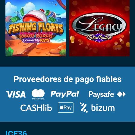
Proveedores de pago fiables
ICE36