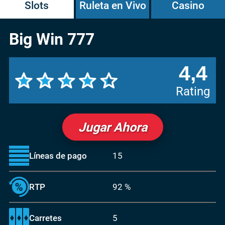
Slots
Ruleta en Vivo
Casino
Big Win 777
4,4
Rating
Jugar Ahora
Líneas de pago
15
RTP
92 %
Carretes
5