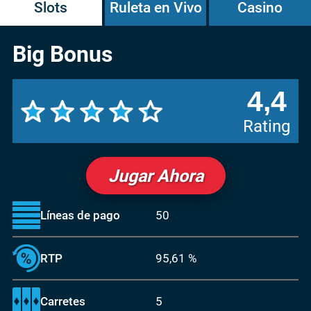
Slots
Ruleta en Vivo
Casino
Big Bonus
4,4
Rating
Jugar Ahora
Líneas de pago
50
RTP
95,61 %
Carretes
5