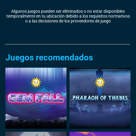
Algunos juegos pueden ser eliminados o no estar disponibles
temporalmente en tu ubicación debido a los requisitos normativos
o a las decisiones de los proveedores de juego
Juegos recomendados