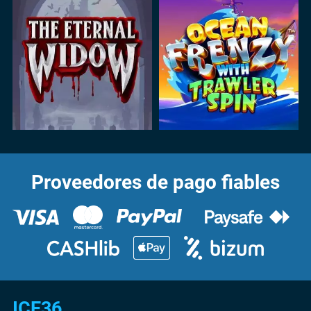
Proveedores de pago fiables
ICE36