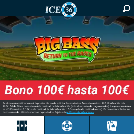
Se abona automáticamente al depositar. Se puede solicitar la cancelación. Depósito mínimo: 10€, Bonificación máx.
100€. DG de 30x el depósito más la cantidad de la bonificación (solo el recuento de tragamonedas). La apuesta máxima
es el 10% (mínimo 0,10€) de la cantidad de la bonificación o 5€ (se aplica la cantidad menor). Es necesario solicitar los
bonos antes de utilizar los fondos depositados. Sujeto a la
política de bonificaciones.