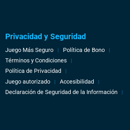
Privacidad y Seguridad
Juego Más Seguro
Política de Bono
Términos y Condiciones
Política de Privacidad
Juego autorizado
Accesibilidad
Declaración de Seguridad de la Información