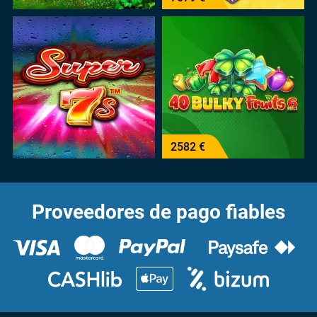
2582 €
Proveedores de pago fiables